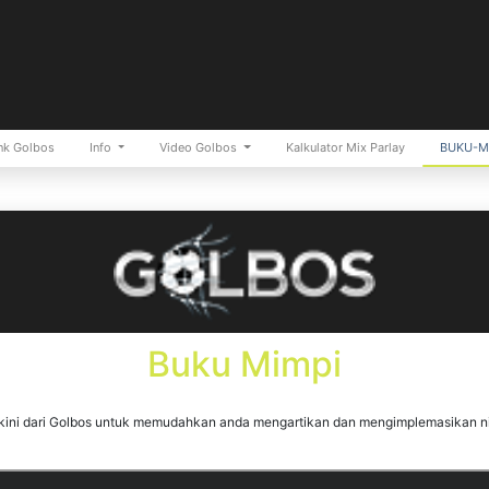
nk Golbos
Info
Video Golbos
Kalkulator Mix Parlay
BUKU-M
Buku Mimpi
rkini dari Golbos untuk memudahkan anda mengartikan dan mengimplemasikan nil