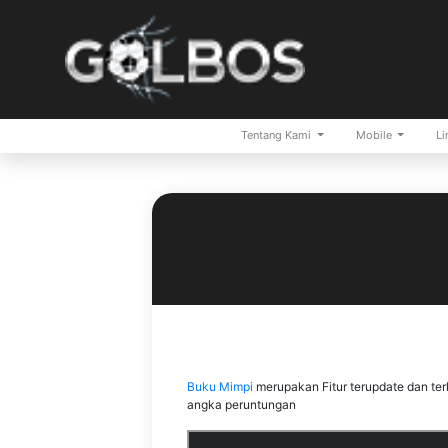
Tentang Kami
Mobile
Li
Buku Mimpi
merupakan Fitur terupdate dan te
angka peruntungan