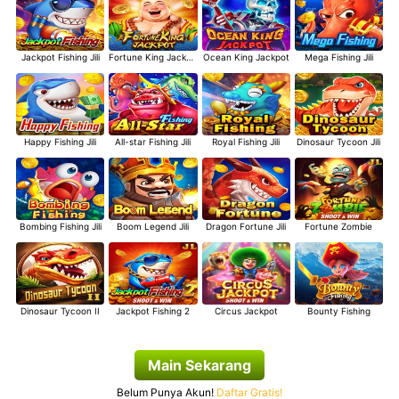
Jackpot Fishing Jili
Fortune King Jackpot
Ocean King Jackpot
Mega Fishing Jili
Happy Fishing Jili
All-star Fishing Jili
Royal Fishing Jili
Dinosaur Tycoon Jili
Bombing Fishing Jili
Boom Legend Jili
Dragon Fortune Jili
Fortune Zombie
Dinosaur Tycoon II
Jackpot Fishing 2
Circus Jackpot
Bounty Fishing
AND MANY MORE
Main Sekarang
Belum Punya Akun!
Daftar Gratis!