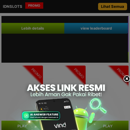
PROMO
IDNSLOTS
Lihat Semua
Lebih details
view leaderboard
PROMO
PROMO
PROMO
PLAY
PLAY
PLAY