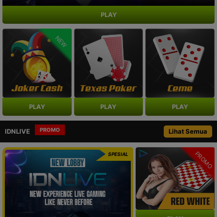
PLAY
NEW
PLAY
PLAY
PLAY
PROMO
IDNLIVE
Lihat Semua
PROMO
SPESIAL