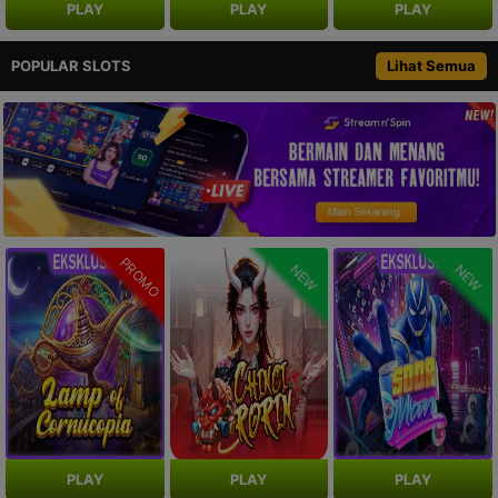
PLAY
PLAY
PLAY
POPULAR SLOTS
Lihat Semua
PROMO
NEW
NEW
PLAY
PLAY
PLAY