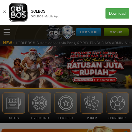
×
GOLBOS
Download
GOLBOS Mobile App
☰
DEKSTOP
MASUK
NEW :
GOLBOS !!! Sistem deposit via Bank, QR PAY TANPA BIAYA ADMIN, Virtual Acc
SLOTS
LIVECASINO
ELOTTERY
POKER
SPORTBOOK